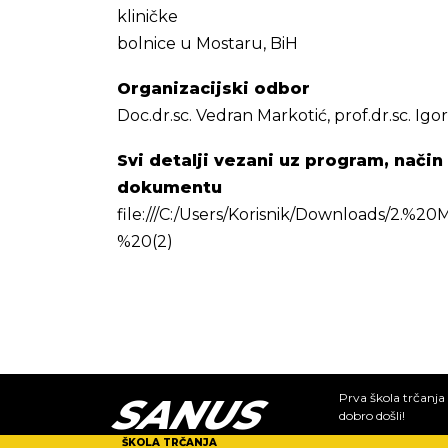
kliničke
bolnice u Mostaru, BiH
Organizacijski odbor
Doc.dr.sc. Vedran Markotić, prof.dr.sc. Igor 
Svi detalji vezani uz program, način
dokumentu
file:///C:/Users/Korisnik/Downloads/2.
%20(2)
SANUS
Prva škola trčanja 
dobro došli!
ŠKOLA TRČANJA