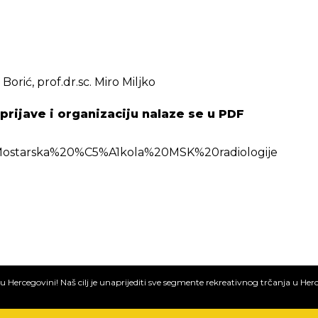
Borić, prof.dr.sc. Miro Miljko
 prijave i organizaciju nalaze se u PDF
%20Mostarska%20%C5%A1kola%20MSK%20radiologije
u Hercegovini! Naš cilj je unaprijediti sve segmente rekreativnog trčanja u Herc