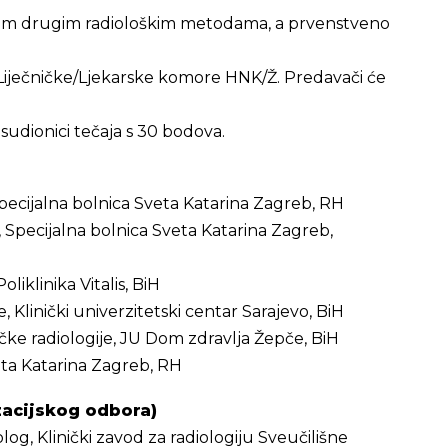
kazom drugim radiološkim metodama, a prvenstveno
Liječničke/Ljekarske komore HNK/Ž. Predavači će
udionici tečaja s 30 bodova.
, Specijalna bolnica Sveta Katarina Zagreb, RH
, Specijalna bolnica Sveta Katarina Zagreb,
Poliklinika Vitalis, BiH
ije, Klinički univerzitetski centar Sarajevo, BiH
ičke radiologije, JU Dom zdravlja Žepče, BiH
veta Katarina Zagreb, RH
zacijskog odbora)
olog, Klinički zavod za radiologiju Sveučilišne