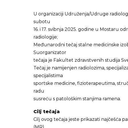
U organizaciji Udruženja/Udruge radiolog
subotu
16. i 17. svibnja 2025. godine u Mostaru 
radiologije;
Međunarodni tečaj stalne medicinske izob
Suorganizator
tečaja je Fakultet zdravstvenih studija Sv
Tečaj je namijenjen radiolozima, specijaliza
specijalistima
sportske medicine, fizioterapeutima, struč
radu
susreću s patološkim stanjima ramena.
Cilj tečaja
Cilj ovog tečaja jeste prikazati najčešć
(MR),