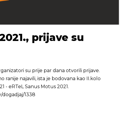
021., prijave su
nizatori su prije par dana otvorili prijave.
o ranije najavili, ista je bodovana kao II.kolo
21 - eRTeL Sanus Motus 2021.
v/dogadjaj/1338